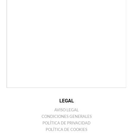
POLOS
PUNTO
CINTURONES
COMPLEMENTOS
HOME
EMPRESA
CONTACTO
TIENDAS
ANTONIO MIRO
HISTORIA
COLECCIONES
BARCELONA STORE
LEGAL
AVISO LEGAL
CONDICIONES GENERALES
POLÍTICA DE PRIVACIDAD
POLÍTICA DE COOKIES