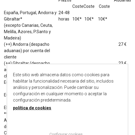
Plazos
Aduanas
Coste
Coste
Coste
España, Portugal, Andorra y
24-48
Gibraltar*
horas
10€*
10€*
10€*
(excepto Canarias, Ceuta,
Melilla, Azores, P.Santo y
Madeira)
(++) Andorra (despacho
27 €
aduanas) por cuenta del
cliente
(++) Gibraltar (despacho
23 €
aduanas) por cuenta del
Este sitio web almacena datos como cookies para
cliente
habilitar la funcionalidad necesaria del sitio, incluidos
Europa (Zona 1) **
4-5
análisis y personalización. Puede cambiar su
días
25€*
30€*
40€*
configuración en cualquier momento o aceptar la
Europa (Zona 2)¨***
6-7
configuración predeterminada.
días
30€*
55€*
65€*
EEEUU y Canadá (Zona 3)
6-7
política de cookies
***
días
40€*
60€*
80€*
Améica Central y América
7-8
del Sur (Zona 4) ***
días
50€*
70€*
110€*
Canarias, Ceuta y Melilla (+)
Configurar cookies