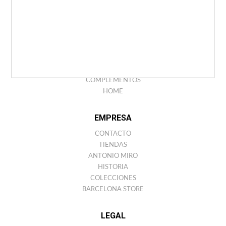
AMERICANAS
CAMISETAS
CAMISAS PARA HOMBRE
TRAJES PARA HOMBRE
POLOS
PUNTO
CINTURONES
COMPLEMENTOS
HOME
EMPRESA
CONTACTO
TIENDAS
ANTONIO MIRO
HISTORIA
COLECCIONES
BARCELONA STORE
LEGAL