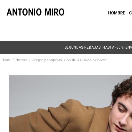
HOMBRE
C
SEGUNDAS REBAJAS: HASTA -50%. ENV
Inicio
/
Hombre
/
Abrigos y chaquetas
/
ABRIGO CRUZADO CAMEL