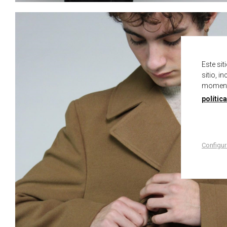
Este si
sitio, i
momento
polític
Configur