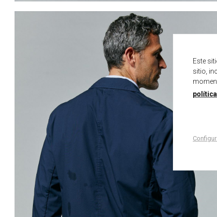
Este si
sitio, i
momento
polític
Configur