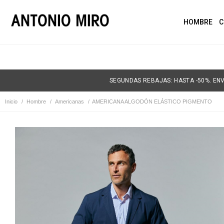
HOMBRE
C
SEGUNDAS REBAJAS: HASTA -50%. ENV
Inicio
/
Hombre
/
Americanas
/
AMERICANA ALGODÓN ELÁSTICO PIGMENTO