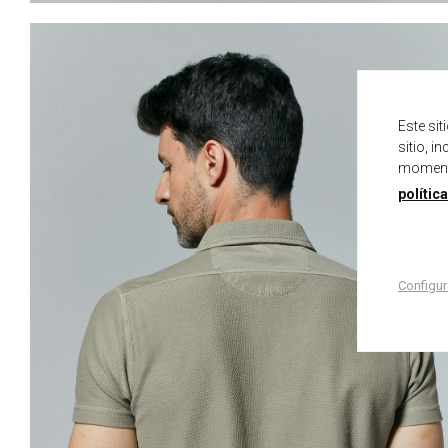
Este si
sitio, i
momento
polític
Configur