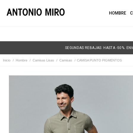
HOMBRE
C
SEGUNDAS REBAJAS: HASTA -50%. ENV
Inicio
/
Hombre
/
Camisas Lisas
/
Camisas
/
CAMISA PUNTO PIGMENTOS