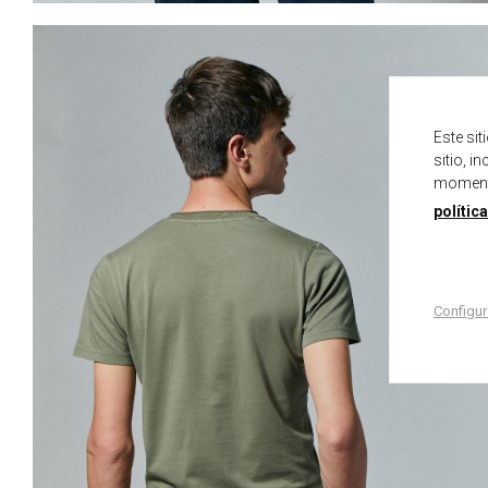
Este si
sitio, i
momento
polític
Configur