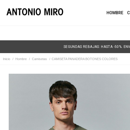
HOMBRE
C
SEGUNDAS REBAJAS: HASTA -50%. ENV
Inicio
/
Hombre
/
Camisetas
/
CAMISETA PANADERA BOTONES COLORES