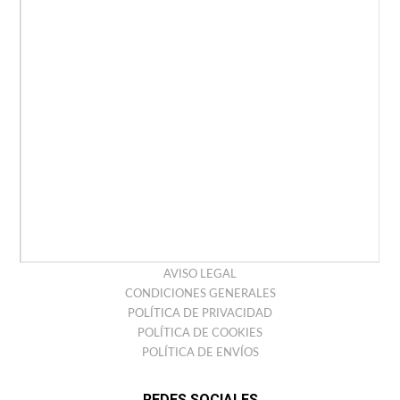
COMPLEMENTOS
HOME
EMPRESA
CONTACTO
TIENDAS
ANTONIO MIRO
HISTORIA
COLECCIONES
BARCELONA STORE
LEGAL
AVISO LEGAL
CONDICIONES GENERALES
POLÍTICA DE PRIVACIDAD
POLÍTICA DE COOKIES
POLÍTICA DE ENVÍOS
REDES SOCIALES