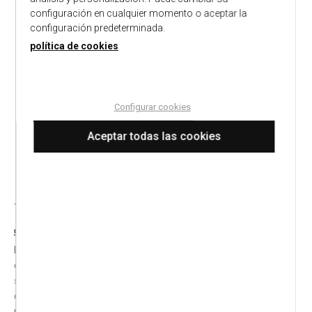
configuración en cualquier momento o aceptar la
configuración predeterminada.
política de cookies
Configurar cookies
Aceptar todas las cookies
Maletín Nylon para ordenador
hasta 15"
7241 maletín nylon
COMPLEMENTOS
Maletín de Antonio Miró de alta calidad con cierre de
cremallera y bolsillo frontal en resistente y suave nylon. De
sobrio diseño y con compartimento acolchado para portátil
de hasta 15 pulgadas. Incluye cómodas asas de transporte
reforzadas y cinta bandolera ajustable a juego con refuerzo