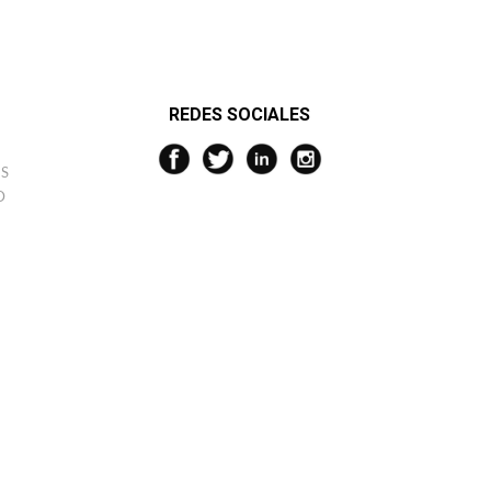
REDES SOCIALES
S
D
¿QUIERES UN 10% DE DESCUENTO?
Suscríbete y disfruta de un 10% de descuento en tu compra
He leído, comprendo y acepto la
política de privacidad
Información sobre el tratamiento de datos