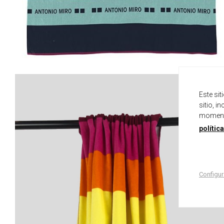
Este si
sitio, i
momento
polític
Configur