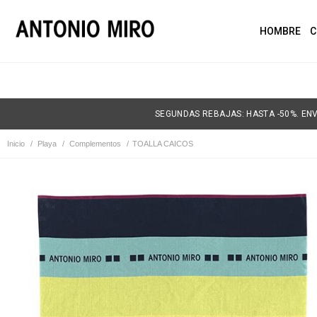
HOMBRE
C
SEGUNDAS REBAJAS: HASTA -50%. ENV
Inicio
/
Playa
/
Complementos
/
TOALLA CAICOS