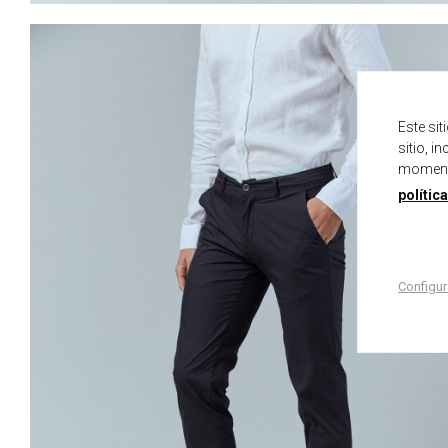
Este si
sitio, i
momento
polític
Configur