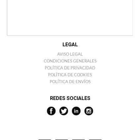
TIENDAS
ANTONIO MIRO
HISTORIA
COLECCIONES
BARCELONA STORE
LEGAL
AVISO LEGAL
CONDICIONES GENERALES
POLÍTICA DE PRIVACIDAD
POLÍTICA DE COOKIES
POLÍTICA DE ENVÍOS
REDES SOCIALES
¿QUIERES UN 10% DE DESCUENTO?
He leído, comprendo y acepto la
política de privacidad