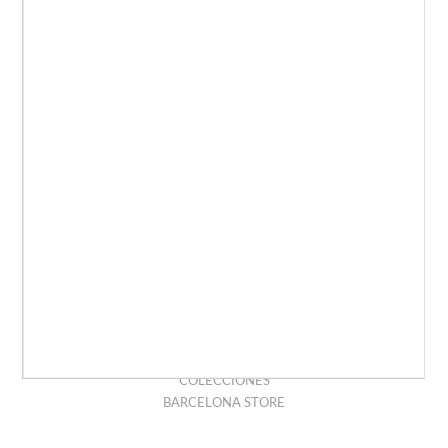
JERSEYS PARA HOMBRE
AMERICANAS
CAMISETAS
CAMISAS PARA HOMBRE
TRAJES PARA HOMBRE
POLOS
PUNTO
CINTURONES
COMPLEMENTOS
HOME
EMPRESA
CONTACTO
TIENDAS
ANTONIO MIRO
HISTORIA
COLECCIONES
BARCELONA STORE