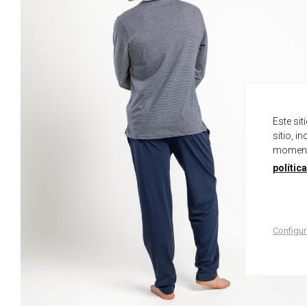
Este si
sitio, i
momento
polític
Configur