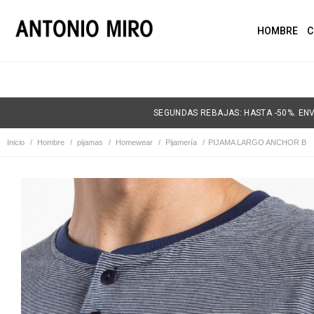
HOMBRE
C
SEGUNDAS REBAJAS: HASTA -50%. ENV
Inicio
/
Hombre
/
pijamas
/
Homewear
/
Pijamería
/
PIJAMA LARGO ANCHOR B