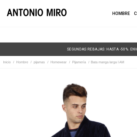
HOMBRE
C
SEGUNDAS REBAJAS: HASTA -50%. ENV
Inicio
/
Hombre
/
pijamas
/
Homewear
/
Pijamería
/
Bata manga larga I AM