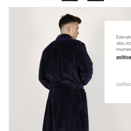
Este si
sitio, i
momento
polític
Configur