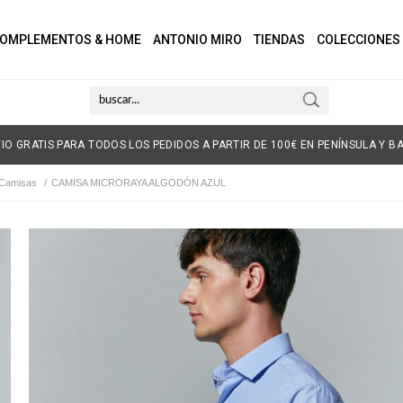
OMPLEMENTOS & HOME
ANTONIO MIRO
TIENDAS
COLECCIONES
IO GRATIS PARA TODOS LOS PEDIDOS A PARTIR DE 100€ EN PENÍNSULA Y BA
Camisas
/
CAMISA MICRORAYA ALGODÓN AZUL