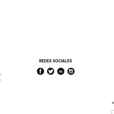
REDES SOCIALES
S
D
¿QUIERES UN 10% DE DESCUENTO?
Suscríbete y disfruta de un 10% de descuento en tu compra