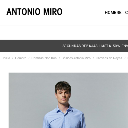
HOMBRE
C
SEGUNDAS REBAJAS: HASTA -50%. ENV
Inicio
/
Hombre
/
Camisas Non Iron
/
Básicos Antonio Miro
/
Camisas de Rayas
/