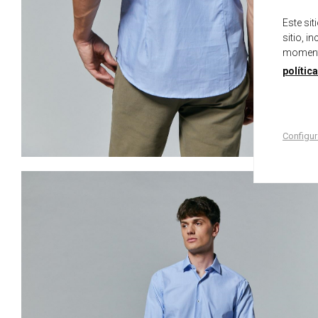
Este si
sitio, i
momento
polític
Configur