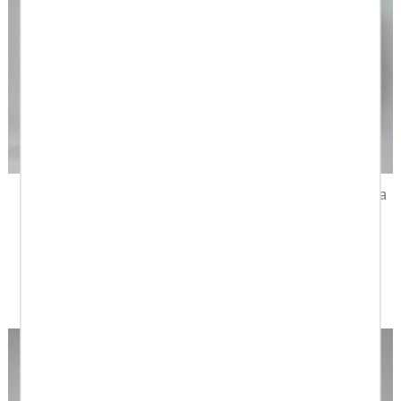
Camisa no iron/spandex
Camisa no iron microraya
azul
119,00 €
83,30 €
99,00 €
69,30 €