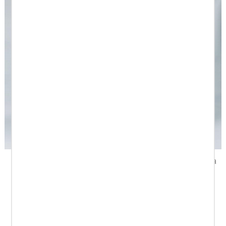
Tejano elástico corte
Tejano estructura piedra
bolsillo used
azul
89,00 €
62,30 €
89,00 €
62,30 €