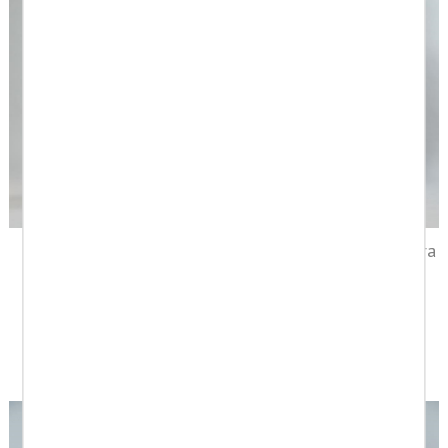
Tejano elastico corte
Tejano elastico estructura
bolsillo used
negro piedra
89,00 €
62,30 €
89,00 €
62,30 €