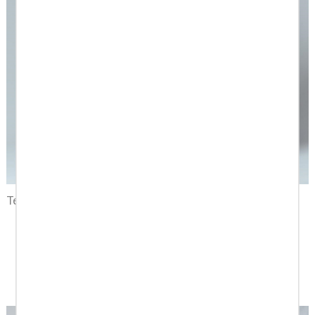
Tejano elástico piedra azul
Tejano piedra used
oscuro
estructura
89,00 €
62,30 €
89,00 €
62,30 €